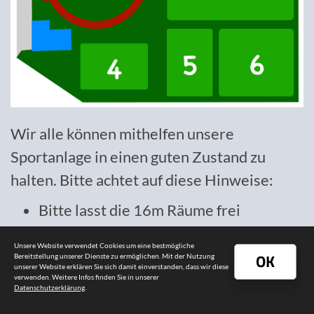
Wir alle können mithelfen unsere
Sportanlage in einen guten Zustand zu
halten. Bitte achtet auf diese Hinweise:
Bitte lasst die 16m Räume frei
Torschuss, wenn möglich auf Portal-
Unsere Website verwendet Cookies um eine bestmögliche
Tore
OK
Bereitstellung unserer Dienste zu ermöglichen. Mit der Nutzung
unserer Website erklären Sie sich damit einverstanden, dass wir diese
Sprint Übungen, sowie Übungen mit
verwenden. Weitere Infos finden Sie in unserer
Datenschutzerklärung
.
Richtungs-Wechseln bitte neben den