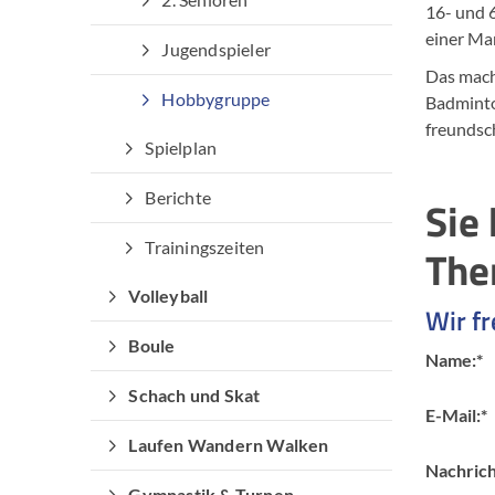
16- und 6
einer Man
Jugendspieler
Das mach
Hobbygruppe
Badminton
freundsch
Spielplan
Berichte
Sie
Trainingszeiten
The
Volleyball
Wir fr
Boule
Name:
*
Schach und Skat
E-Mail:
*
Laufen Wandern Walken
Nachrich
Gymnastik & Turnen