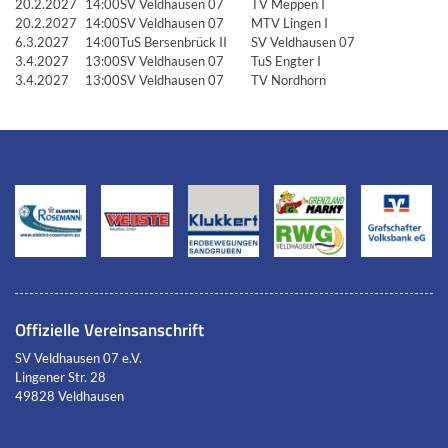
20.2.2027
14:00
SV Veldhausen 07
TV Meppen I
20.2.2027
14:00
SV Veldhausen 07
MTV Lingen I
6.3.2027
14:00
TuS Bersenbrück II
SV Veldhausen 07
3.4.2027
13:00
SV Veldhausen 07
TuS Engter I
3.4.2027
13:00
SV Veldhausen 07
TV Nordhorn
Offizielle Vereinsanschrift
SV Veldhausen 07 e.V.
Lingener Str. 28
49828 Veldhausen