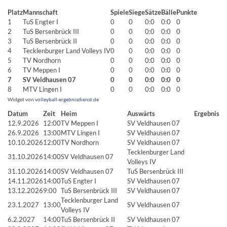
Platz
Mannschaft
Spiele
Siege
Sätze
Bälle
Punkte
1
TuS Engter I
0
0
0:0
0:0
0
2
TuS Bersenbrück III
0
0
0:0
0:0
0
3
TuS Bersenbrück II
0
0
0:0
0:0
0
4
Tecklenburger Land Volleys IV
0
0
0:0
0:0
0
5
TV Nordhorn
0
0
0:0
0:0
0
6
TV Meppen I
0
0
0:0
0:0
0
7
SV Veldhausen 07
0
0
0:0
0:0
0
8
MTV Lingen I
0
0
0:0
0:0
0
Widget von
volleyball-ergebnisdienst.de
Datum
Zeit
Heim
Auswärts
Ergebnis
12.9.2026
12:00
TV Meppen I
SV Veldhausen 07
26.9.2026
13:00
MTV Lingen I
SV Veldhausen 07
10.10.2026
12:00
TV Nordhorn
SV Veldhausen 07
Tecklenburger Land
31.10.2026
14:00
SV Veldhausen 07
Volleys IV
31.10.2026
14:00
SV Veldhausen 07
TuS Bersenbrück III
14.11.2026
14:00
TuS Engter I
SV Veldhausen 07
13.12.2026
9:00
TuS Bersenbrück III
SV Veldhausen 07
Tecklenburger Land
23.1.2027
13:00
SV Veldhausen 07
Volleys IV
6.2.2027
14:00
TuS Bersenbrück II
SV Veldhausen 07