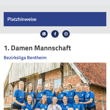
Platzhinweise
SV Veldhausen 07
1. Damen Mannschaft
HIER GEHT ES ZU DEN AKTUELLEN PLATZHINWEISEN
Bezirksliga Bentheim