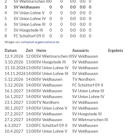
2
SV Wietmarschen III
0
0
0:0
0:0
0
3
SV Veldhausen
0
0
0:0
0:0
0
4
SV Union Lohne V
0
0
0:0
0:0
0
5
SV Union Lohne IV
0
0
0:0
0:0
0
6
SV Union Lohne III
0
0
0:0
0:0
0
7
SV Hoogstede III
0
0
0:0
0:0
0
8
FC Schüttorf 09 II
0
0
0:0
0:0
0
Widget von
volleyball-ergebnisdienst.de
Datum
Zeit
Heim
Auswärts
Ergebnis
12.9.2026
12:00
SV Wietmarschen III
SV Veldhausen
3.10.2026
13:00
SV Hoogstede III
SV Veldhausen
31.10.2026
13:00
SV Union Lohne IV
SV Veldhausen
14.11.2026
14:00
SV Union Lohne III
SV Veldhausen
5.12.2026
14:00
SV Veldhausen
TV Nordhorn
5.12.2026
14:00
SV Veldhausen
FC Schüttorf 09 II
16.1.2027
14:00
SV Veldhausen
SV Union Lohne III
16.1.2027
14:00
SV Veldhausen
SV Union Lohne IV
23.1.2027
13:00
TV Nordhorn
SV Veldhausen
30.1.2027
14:00
SV Union Lohne V
SV Veldhausen
27.2.2027
14:00
SV Veldhausen
SV Hoogstede III
27.2.2027
14:00
SV Veldhausen
SV Wietmarschen III
6.3.2027
13:00
FC Schüttorf 09 II
SV Veldhausen
10.4.2027
13:00
SV Union Lohne V
SV Veldhausen