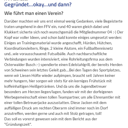
Gegründet...okay...und dann?
Wie führt man einen Verein?
Darüber machten wir uns erst einmal wenig Gedanken, viele Begeisterte
traten umgehend in den FFV ein, rund 40 waren gleich dabei und
Klukkert sicherte sich noch wunschgemäß die Mitgliednummer 04 :-) Der
Kopf war voller Ideen, und schon bald konnte einiges umgesetzt werden:
Einiges an Trainingsmaterial wurde angeschafft, Hürden, Hütchen,
Koordinationsleitern, Ringe, 2 kleine Alutore, ein Fußballtennisnetz
und...wie vorausschauend: Futsalbälle. Auch nachbarschaftliche
Verbindungen wurden intensiviert, eine Rohrleitungsfirma aus dem
Osterwalder Busch :-) spendierte einen Edelstahlgrill, der bereits Herden
von Schweinen sein letztes Geleit gab....Bei den Tagen des Sportplatzes,
wenn wir Liesen Höfte wieder aufpimpen, braucht seit Jahren keiner
mehr hungern, hier sorgen wir stets für ein kerniges Frühstück mit
koffeinhaltigen Heißgetränken. Und da uns die Jugendbetreuer
besonders am Herzen liegen/lagen, fanden wir mit der dorfeigenen
Werbegemeinschaft einen tollen Teampartner, um alle Ehrenamtler mit
einer tollen Betreuerjacke auszustatten. Diese Jacken mit dem
auffälligen Druck am rechten Oberarm sind immer noch im Dorf
anzutreffen, werden gerne und auch mit Stolz getragen, toll!
Das soll es vorerst gewesen sein mit dem Bericht aus der
"Gründungszeit".