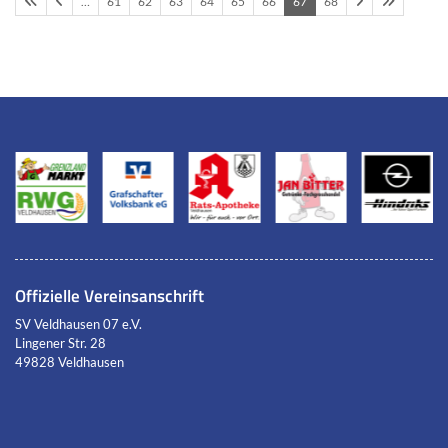
…
61
62
63
64
65
66
67
68
Offizielle Vereinsanschrift
SV Veldhausen 07 e.V.
Lingener Str. 28
49828 Veldhausen