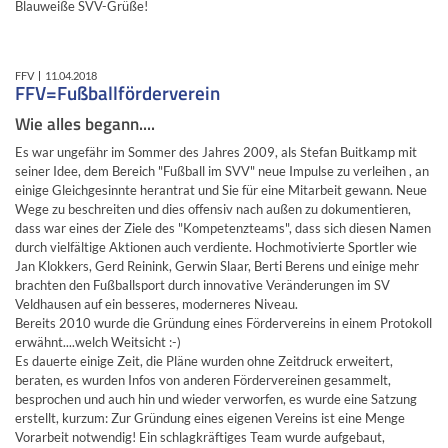
Blauweiße SVV-Grüße!
FFV
11.04.2018
FFV=Fußballförderverein
Wie alles begann....
Es war ungefähr im Sommer des Jahres 2009, als Stefan Buitkamp mit
seiner Idee, dem Bereich "Fußball im SVV" neue Impulse zu verleihen , an
einige Gleichgesinnte herantrat und Sie für eine Mitarbeit gewann. Neue
Wege zu beschreiten und dies offensiv nach außen zu dokumentieren,
dass war eines der Ziele des "Kompetenzteams", dass sich diesen Namen
durch vielfältige Aktionen auch verdiente. Hochmotivierte Sportler wie
Jan Klokkers, Gerd Reinink, Gerwin Slaar, Berti Berens und einige mehr
brachten den Fußballsport durch innovative Veränderungen im SV
Veldhausen auf ein besseres, moderneres Niveau.
Bereits 2010 wurde die Gründung eines Fördervereins in einem Protokoll
erwähnt....welch Weitsicht :-)
Es dauerte einige Zeit, die Pläne wurden ohne Zeitdruck erweitert,
beraten, es wurden Infos von anderen Fördervereinen gesammelt,
besprochen und auch hin und wieder verworfen, es wurde eine Satzung
erstellt, kurzum: Zur Gründung eines eigenen Vereins ist eine Menge
Vorarbeit notwendig! Ein schlagkräftiges Team wurde aufgebaut,