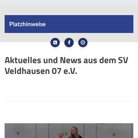
Platzhinweise
SV Veldhausen 07
Aktuelles und News aus dem SV
HIER GEHT ES ZU DEN AKTUELLEN PLATZHINWEISEN
Veldhausen 07 e.V.