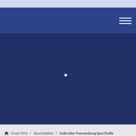
Unser SVV
Sportstätten
Gebrüder Pannenborg Sporthalle